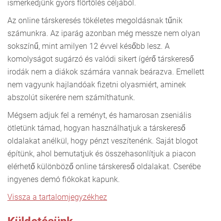
ismerkedjünk gyors flörtölés céljából.
Az online társkeresés tökéletes megoldásnak tűnik
számunkra. Az iparág azonban még messze nem olyan
sokszínű, mint amilyen 12 évvel később lesz. A
komolyságot sugárzó és valódi sikert ígérő társkereső
irodák nem a diákok számára vannak beárazva. Emellett
nem vagyunk hajlandóak fizetni olyasmiért, aminek
abszolút sikerére nem számíthatunk.
Mégsem adjuk fel a reményt, és hamarosan zseniális
ötletünk támad, hogyan használhatjuk a társkereső
oldalakat anélkül, hogy pénzt veszítenénk. Saját blogot
építünk, ahol bemutatjuk és összehasonlítjuk a piacon
elérhető különböző online társkereső oldalakat. Cserébe
ingyenes demó fiókokat kapunk.
Vissza a tartalomjegyzékhez