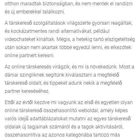
otthon maradtak biztonságban, és nem mentek el randizni
és új emberekkel találkozni.
A társkereső szolgáltatások világszerte gyorsan reagáltak,
és kockázatmentes randi alternatívákat, például
videochateket kínáltak. Mégis, a hetekig tartó elszigeteltség
után sokan nem akartak többé egyedül lenni, és elkezdtek
online partnert keresni.
Az online társkeresés virágzik, és mi is növekedünk. Most a
dániai szingliknek segítünk kiválasztani a megfelelő
társkereső oldalt, és tippeket adunk nekik a megfelelő
partner kereséséhez.
Ettől az évtől kezdve mi vagyunk az első és egyetlen olyan
online társkereső összehasonlító weboldal, amely képes
valós idejű adattáblázatokat mutatni az egyes társkereső
oldalak új tagjainak számáról és a tagok aktivitásáról,
összehasonlítva az azonos kategóriába tartozó más