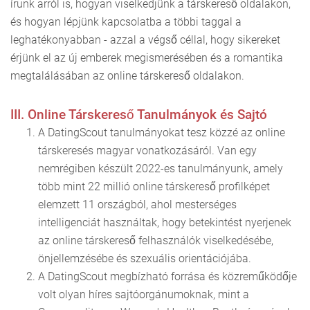
írunk arról is, hogyan viselkedjünk a társkereső oldalakon,
és hogyan lépjünk kapcsolatba a többi taggal a
leghatékonyabban - azzal a végső céllal, hogy sikereket
érjünk el az új emberek megismerésében és a romantika
megtalálásában az online társkereső oldalakon.
III. Online Társkereső Tanulmányok és Sajtó
A DatingScout tanulmányokat tesz közzé az online
társkeresés magyar vonatkozásáról. Van egy
nemrégiben készült 2022-es tanulmányunk, amely
több mint 22 millió online társkereső profilképet
elemzett 11 országból, ahol mesterséges
intelligenciát használtak, hogy betekintést nyerjenek
az online társkereső felhasználók viselkedésébe,
önjellemzésébe és szexuális orientációjába.
A DatingScout megbízható forrása és közreműködője
volt olyan híres sajtóorgánumoknak, mint a