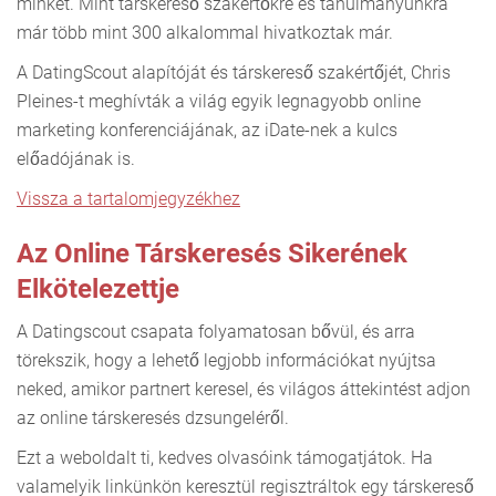
minket. Mint társkereső szakértőkre és tanulmányunkra
már több mint 300 alkalommal hivatkoztak már.
A DatingScout alapítóját és társkereső szakértőjét, Chris
Pleines-t meghívták a világ egyik legnagyobb online
marketing konferenciájának, az iDate-nek a kulcs
előadójának is.
Vissza a tartalomjegyzékhez
Az Online Társkeresés Sikerének
Elkötelezettje
A Datingscout csapata folyamatosan bővül, és arra
törekszik, hogy a lehető legjobb információkat nyújtsa
neked, amikor partnert keresel, és világos áttekintést adjon
az online társkeresés dzsungeléről.
Ezt a weboldalt ti, kedves olvasóink támogatjátok. Ha
valamelyik linkünkön keresztül regisztráltok egy társkereső