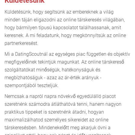
Küldetésünk
Küldetésünk, hogy segítsünk az embereknek a világ
minden táján eligazodni az online társkeresés világában,
hogy bármilyen típusú kapcsolatot találhassanak, amit
keresnek. A mi feladatunk, hogy megkönnyítsük az online
partnerkeresést.
Mi a DatingScoutnál az egységes piac független és objektív
megfigyelőinek tekintjük magunkat. Az online társkereső
szolgáltatókat minőségük, hatékonyságuk és
megbízhatóságuk - azaz az ár-érték arányuk -
szempontjából teszteljük.
Nemcsak a napról napra növekvő egyedülálló piacot
szeretnénk számodra átláthatóvá tenni, hanem nagyon
praktikus tippeket is szeretnénk átadni, hogyan
maximalizálhatod személyes sikereidet az online
társkeresésben. Mindenekelőtt meg akarjuk óvni a