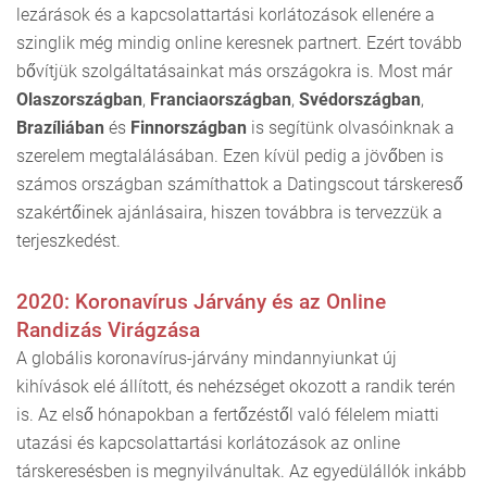
lezárások és a kapcsolattartási korlátozások ellenére a
szinglik még mindig online keresnek partnert. Ezért tovább
bővítjük szolgáltatásainkat más országokra is. Most már
Olaszországban
,
Franciaországban
,
Svédországban
,
Brazíliában
és
Finnországban
is segítünk olvasóinknak a
szerelem megtalálásában. Ezen kívül pedig a jövőben is
számos országban számíthattok a Datingscout társkereső
szakértőinek ajánlásaira, hiszen továbbra is tervezzük a
terjeszkedést.
2020: Koronavírus Járvány és az Online
Randizás Virágzása
A globális koronavírus-járvány mindannyiunkat új
kihívások elé állított, és nehézséget okozott a randik terén
is. Az első hónapokban a fertőzéstől való félelem miatti
utazási és kapcsolattartási korlátozások az online
társkeresésben is megnyilvánultak. Az egyedülállók inkább