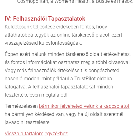
Cosmopolitan, a Women's Health, a Bustle és mások.
IV: Felhasználói Tapasztalatok
Küldetésünk teljesítése érdekében fontos, hogy
átláthatóbbá tegyük az online társkereső piacot, ezért
visszajelzéseid kulcsfontosságúak.
Éppen ezért nálunk minden társkereső oldalt értékelhetsz,
és fontos információkat oszthatsz meg a többi olvasóval.
Vagy más felhasználók értékeléseit is böngészheted
hasonló módon, mint például a TrustPilot oldalra
látogatva. A felhasználói tapasztalatokat minden
tesztértékelésen megtalálod!
Természetesen
bármikor felveheted velünk a kapcsolatot
,
ha bármilyen kérdésed van, vagy ha új oldalt szeretnél
javasolni tesztelésre.
Vissza a tartalomjegyzékhez