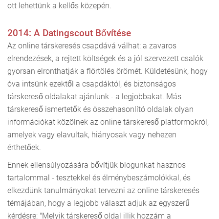
ott lehettünk a kellős közepén.
2014: A Datingscout Bővítése
Az online társkeresés csapdává válhat: a zavaros
elrendezések, a rejtett költségek és a jól szervezett csalók
gyorsan elronthatják a flörtölés örömét. Küldetésünk, hogy
óva intsünk ezektől a csapdáktól, és biztonságos
társkereső oldalakat ajánlunk - a legjobbakat. Más
társkereső ismertetők és összehasonlító oldalak olyan
információkat közölnek az online társkereső platformokról,
amelyek vagy elavultak, hiányosak vagy nehezen
érthetőek.
Ennek ellensúlyozására bővítjük blogunkat hasznos
tartalommal - tesztekkel és élménybeszámolókkal, és
elkezdünk tanulmányokat tervezni az online társkeresés
témájában, hogy a legjobb választ adjuk az egyszerű
kérdésre: "Melyik társkereső oldal illik hozzám a