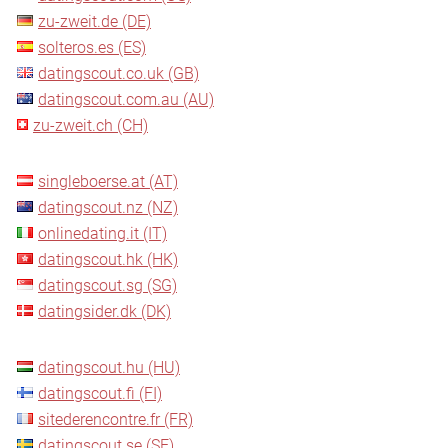
zu-zweit.de (DE)
solteros.es (ES)
datingscout.co.uk (GB)
datingscout.com.au (AU)
zu-zweit.ch (CH)
singleboerse.at (AT)
datingscout.nz (NZ)
onlinedating.it (IT)
datingscout.hk (HK)
datingscout.sg (SG)
datingsider.dk (DK)
datingscout.hu (HU)
datingscout.fi (FI)
sitederencontre.fr (FR)
datingscout.se (SE)