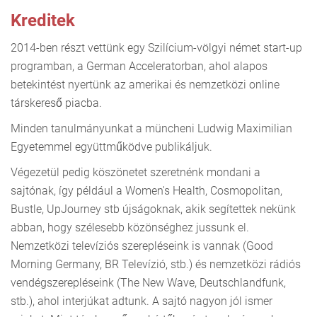
Kreditek
2014-ben részt vettünk egy Szilícium-völgyi német start-up
programban, a German Acceleratorban, ahol alapos
betekintést nyertünk az amerikai és nemzetközi online
társkereső piacba.
Minden tanulmányunkat a müncheni Ludwig Maximilian
Egyetemmel együttműködve publikáljuk.
Végezetül pedig köszönetet szeretnénk mondani a
sajtónak, így például a Women's Health, Cosmopolitan,
Bustle, UpJourney stb újságoknak, akik segítettek nekünk
abban, hogy szélesebb közönséghez jussunk el.
Nemzetközi televíziós szerepléseink is vannak (Good
Morning Germany, BR Televízió, stb.) és nemzetközi rádiós
vendégszerepléseink (The New Wave, Deutschlandfunk,
stb.), ahol interjúkat adtunk. A sajtó nagyon jól ismer