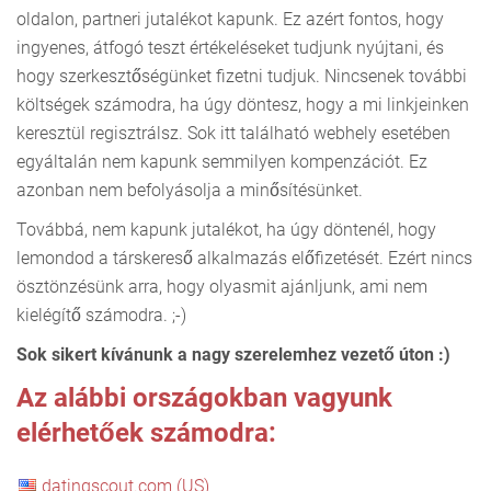
oldalon, partneri jutalékot kapunk. Ez azért fontos, hogy
ingyenes, átfogó teszt értékeléseket tudjunk nyújtani, és
hogy szerkesztőségünket fizetni tudjuk. Nincsenek további
költségek számodra, ha úgy döntesz, hogy a mi linkjeinken
keresztül regisztrálsz. Sok itt található webhely esetében
egyáltalán nem kapunk semmilyen kompenzációt. Ez
azonban nem befolyásolja a minősítésünket.
Továbbá, nem kapunk jutalékot, ha úgy döntenél, hogy
lemondod a társkereső alkalmazás előfizetését. Ezért nincs
ösztönzésünk arra, hogy olyasmit ajánljunk, ami nem
kielégítő számodra. ;-)
Sok sikert kívánunk a nagy szerelemhez vezető úton :)
Az alábbi országokban vagyunk
elérhetőek számodra:
datingscout.com (US)