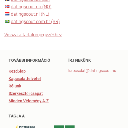
datingscout.no (NO)
datingscout.nl (NL)
datingscout.com.br (BR)
Vissza a tartalomjegyzékhez
TOVÁBBI INFORMÁCIÓ
ÍRJ NEKÜNK
kapcsolat@datingscout.hu
Kezdőlap
Kapcsolatfelvétel
Rólunk
Szerkesztői csapat
Minden Vélemény A-Z
TAGJA A