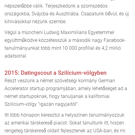
népszerűbbé válik. Terjeszkedünk a szomszédos
országokba, Svájcba és Ausztriába. Csapatunk bővül, és új
kihívásokkal nézünk szembe.
Végül a müncheni Ludwig Maximilians Egyetemmel
együttműködve közzétesszük a második nagy Facebook-
tanulmányunkat több mint 10 000 profillal és 4,2 millió
adatsorral.
2015: Datingscout a Szilícium-völgyben
Részt veszünk a német szövetségi kormány German
Accelerator startup programjában, amely lehetőséget ad a
német startupoknak, hogy tanuljanak a kaliforniai
Szilícium-völgy "igazán nagyjaitól".
Itt több hónapon keresztül a helyszínen tanulmányozzuk
az amerikai társkereső piacot. Sokat tanultunk itt, hiszen
rengeteg társkereső oldalt fejlesztenek az USA-ban, és mi