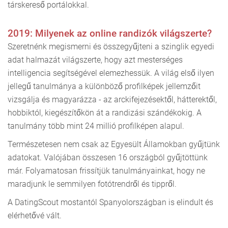
társkereső portálokkal.
2019: Milyenek az online randizók világszerte?
Szeretnénk megismerni és összegyűjteni a szinglik egyedi
adat halmazát világszerte, hogy azt mesterséges
intelligencia segítségével elemezhessük. A világ első ilyen
jellegű tanulmánya a különböző profilképek jellemzőit
vizsgálja és magyarázza - az arckifejezésektől, hátterektől,
hobbiktól, kiegészítőkön át a randizási szándékokig. A
tanulmány több mint 24 millió profilképen alapul.
Természetesen nem csak az Egyesült Államokban gyűjtünk
adatokat. Valójában összesen 16 országból gyűjtöttünk
már. Folyamatosan frissítjük tanulmányainkat, hogy ne
maradjunk le semmilyen fotótrendről és tippről.
A DatingScout mostantól Spanyolországban is elindult és
elérhetővé vált.