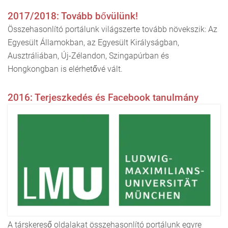
2017/2018: Tovább bővülünk!
Összehasonlító portálunk világszerte tovább növekszik: Az
Egyesült Államokban, az Egyesült Királyságban,
Ausztráliában, Új-Zélandon, Szingapúrban és
Hongkongban is elérhetővé vált.
2016: Terjeszkedés és Facebook tanulmány
A társkereső oldalakat összehasonlító portálunk egyre