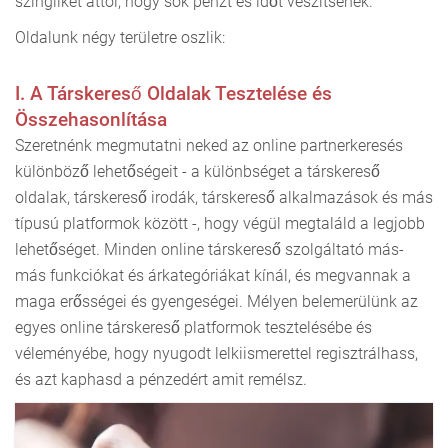
szingliket attól, hogy sok pénzt és időt veszítsenek.
Oldalunk négy területre oszlik:
I. A Társkereső Oldalak Tesztelése és
Összehasonlítása
Szeretnénk megmutatni neked az online partnerkeresés
különböző lehetőségeit - a különbséget a társkereső
oldalak, társkereső irodák, társkereső alkalmazások és más
típusú platformok között -, hogy végül megtaláld a legjobb
lehetőséget. Minden online társkereső szolgáltató más-
más funkciókat és árkategóriákat kínál, és megvannak a
maga erősségei és gyengeségei. Mélyen belemerülünk az
egyes online társkereső platformok tesztelésébe és
véleményébe, hogy nyugodt lelkiismerettel regisztrálhass,
és azt kaphasd a pénzedért amit remélsz.